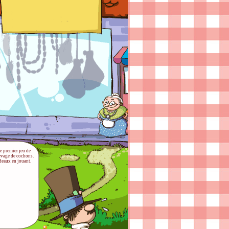
e premier jeu de
evage de cochons.
deaux en jouant.