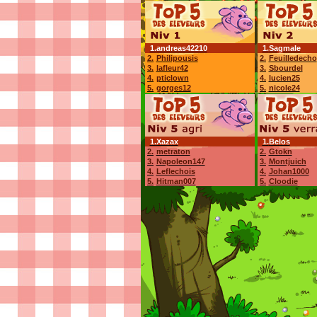
1.
andreas42210
1.
Sagmale
2.
Philipousis
2.
Feuilledecho
3.
lafleur42
3.
Sbourdel
4.
pticlown
4.
lucien25
5.
gorges12
5.
nicole24
1.
Xazax
1.
Belos
2.
metraton
2.
Gtokn
3.
Napoleon147
3.
Montjuich
4.
Leflechois
4.
Johan1000
5.
Hitman007
5.
Cloodie