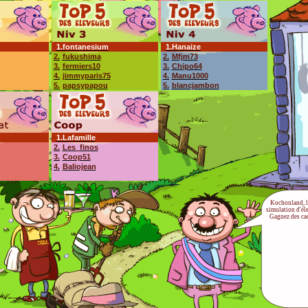
1.
fontanesium
1.
Hanaize
2.
fukushima
2.
Mfjm73
3.
fermiers10
3.
Chipo64
4.
jimmyparis75
4.
Manu1000
5.
papsypapou
5.
blancjambon
1.
Lafamille
2.
Les_finos
3.
Coop51
4.
Baliojean
Kochonland, l
simulation d'él
Gagnez des ca